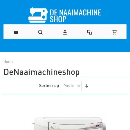
Home
DeNaaimachineshop
Sorteer op