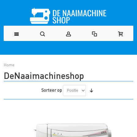
Home
DeNaaimachineshop
Sorteer op