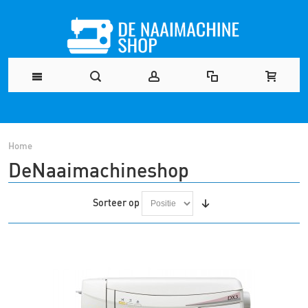
Home
DeNaaimachineshop
Sorteer op