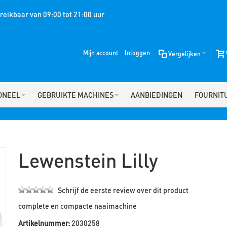
eikbaar van 09:00 tot 21:00 uur
Mijn account
Inloggen
Vergelijken
ONEEL
GEBRUIKTE MACHINES
AANBIEDINGEN
FOURNIT
Lewenstein Lilly
Schrijf de eerste review over dit product
complete en compacte naaimachine
Artikelnummer:
2030258