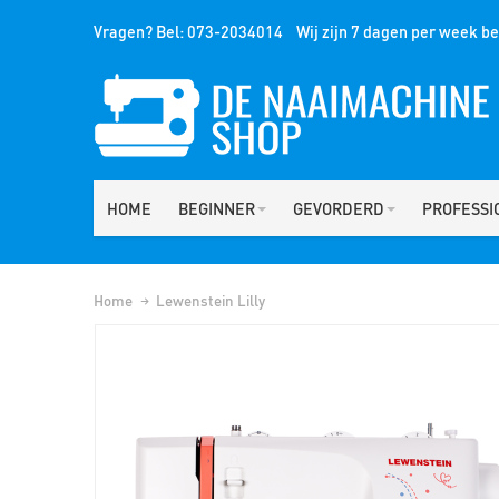
Vragen? Bel: 073-2034014 Wij zijn 7 dagen per week ber
HOME
BEGINNER
GEVORDERD
PROFESSI
Home
Lewenstein Lilly