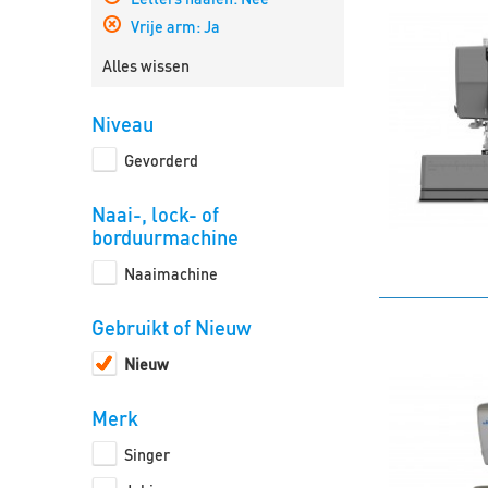
Filter
Vrije arm:
Ja
verwijderen
Filter
verwijderen
Alles wissen
Niveau
Gevorderd
Naai-, lock- of
borduurmachine
Naaimachine
Gebruikt of Nieuw
Nieuw
Merk
Singer