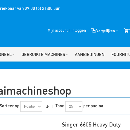
eikbaar van 09:00 tot 21:00 uur
Mijn account
Inloggen
Vergelijken
ONEEL
GEBRUIKTE MACHINES
AANBIEDINGEN
FOURNIT
aimachineshop
Sorteer op
Toon
per pagina
Singer 6605 Heavy Duty