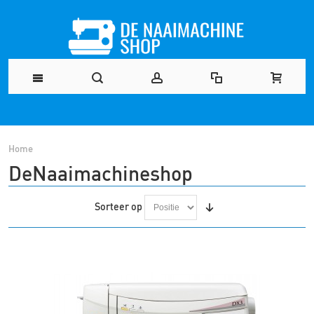
Home
DeNaaimachineshop
Sorteer op