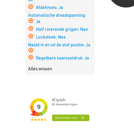
verwijderen
Afdekhoes:
Ja
Filter
Automatische draadspanning:
verwijderen
Ja
Filter
Half roterende grijper:
Nee
verwijderen
Filter
Locksteek:
Nee
verwijderen
Filter
Naald in en uit de stof positie:
Ja
verwijderen
Filter
Regelbare naaivoetdruk:
Ja
verwijderen
Filter
verwijderen
Alles wissen